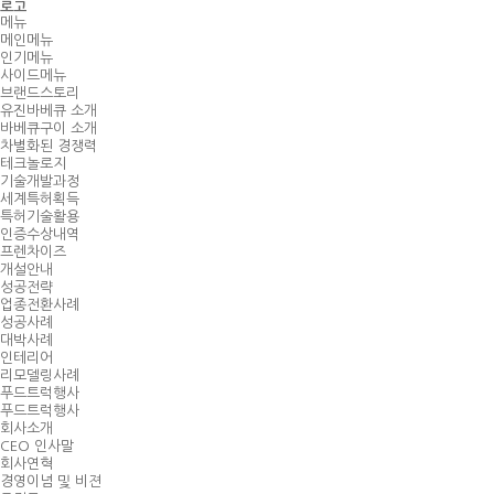
로고
메뉴
메인메뉴
인기메뉴
사이드메뉴
브랜드스토리
유진바베큐 소개
바베큐구이 소개
차별화된 경쟁력
테크놀로지
기술개발과정
세계특허획득
특허기술활용
인증수상내역
프렌차이즈
개설안내
성공전략
업종전환사례
성공사례
대박사례
인테리어
리모델링사례
푸드트럭행사
푸드트럭행사
회사소개
CEO 인사말
회사연혁
경영이념 및 비젼