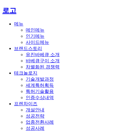
로고
메뉴
메인메뉴
인기메뉴
사이드메뉴
브랜드스토리
유진바베큐 소개
바베큐구이 소개
차별화된 경쟁력
테크놀로지
기술개발과정
세계특허획득
특허기술활용
인증수상내역
프렌차이즈
개설안내
성공전략
업종전환사례
성공사례