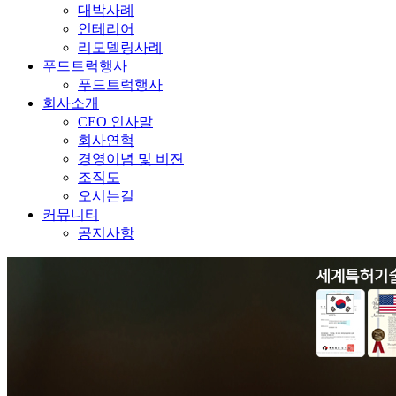
대박사례
인테리어
리모델링사례
푸드트럭행사
푸드트럭행사
회사소개
CEO 인사말
회사연혁
경영이념 및 비젼
조직도
오시는길
커뮤니티
공지사항