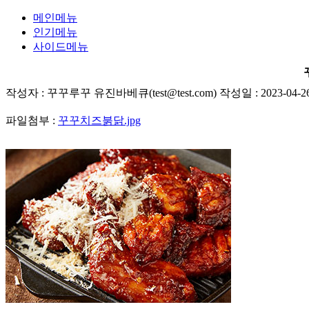
메인메뉴
인기메뉴
사이드메뉴
작성자 : 꾸꾸루꾸 유진바베큐(test@test.com) 작성일 : 2023-04-2
파일첨부 :
꾸꾸치즈붉닭.jpg