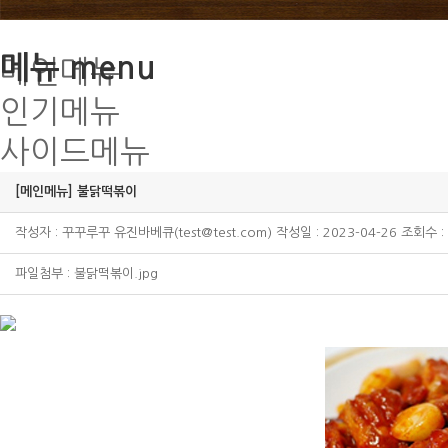
메뉴
menu
메인메뉴
인기메뉴
사이드메뉴
[메인메뉴] 불닭떡볶이
작성자 : 꾸꾸루꾸 유진바베큐(test@test.com) 작성일 : 2023-04-26 조회수 :
파일첨부 :
불닭떡볶이.jpg