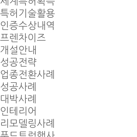
세계특허획득
특허기술활용
인증수상내역
프렌차이즈
개설안내
성공전략
업종전환사례
성공사례
대박사례
인테리어
리모델링사례
푸드트럭행사