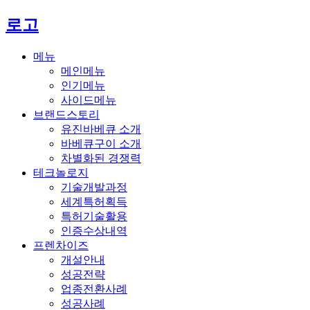
로고
메뉴
메인메뉴
인기메뉴
사이드메뉴
브랜드스토리
유진바베큐 소개
바베큐구이 소개
차별화된 경쟁력
테크놀로지
기술개발과정
세계특허획득
특허기술활용
인증수상내역
프렌차이즈
개설안내
성공전략
업종전환사례
성공사례