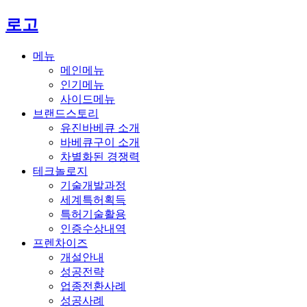
로고
메뉴
메인메뉴
인기메뉴
사이드메뉴
브랜드스토리
유진바베큐 소개
바베큐구이 소개
차별화된 경쟁력
테크놀로지
기술개발과정
세계특허획득
특허기술활용
인증수상내역
프렌차이즈
개설안내
성공전략
업종전환사례
성공사례