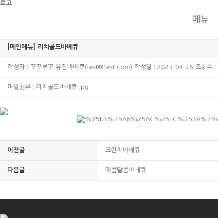
로고
메뉴
menu
메인메뉴
메뉴
인기메뉴
사이드메뉴
[메인메뉴] 리치골드바베큐
작성자 : 꾸꾸루꾸 유진바베큐(test@test.com) 작성일 : 2023-04-26 조회수 :
파일첨부 :
리치골드바베큐.jpg
이전글
크런치바베큐
다음글
매콤달콤바베큐