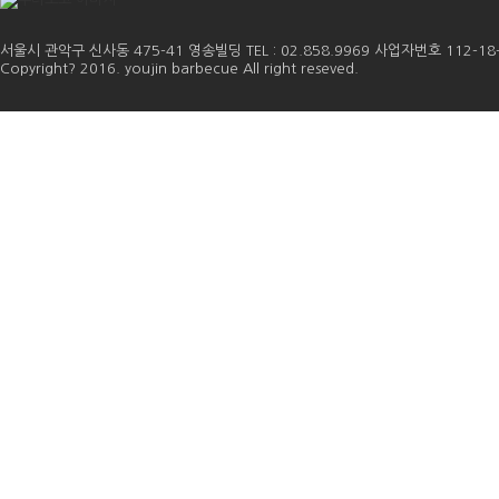
서울시 관악구 신사동 475-41 영송빌딩 TEL : 02.858.9969 사업자번호 112-18
Copyright? 2016. youjin barbecue All right reseved.